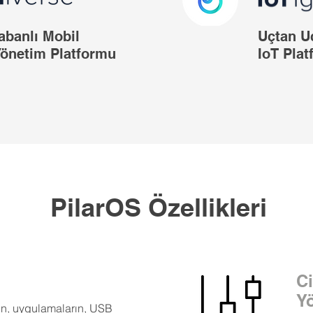
abanlı Mobil
Uçtan U
Yönetim Platformu
IoT Pla
PilarOS Özellikleri
Ci
Y
ın, uygulamaların, USB