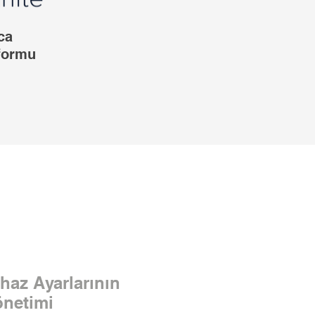
ca
tformu
haz Ayarlarının
önetimi