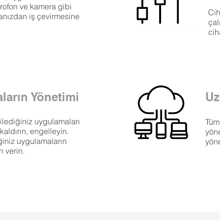
ikrofon ve kamera gibi
Cih
kanızdan iş çevirmesine
çal
cih
ların Yönetimi
Uz
ilediğiniz uygulamaları
Tüm 
kaldırın, engelleyin.
yön
ğiniz uygulamaların
yöne
n verin.