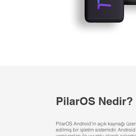
PilarOS Nedir?
PilarOS Android’in açık kaynağı üzer
edilmiş bir işletim sistemidir. Androi
versiyonları ile uyumlu olarak çalışma